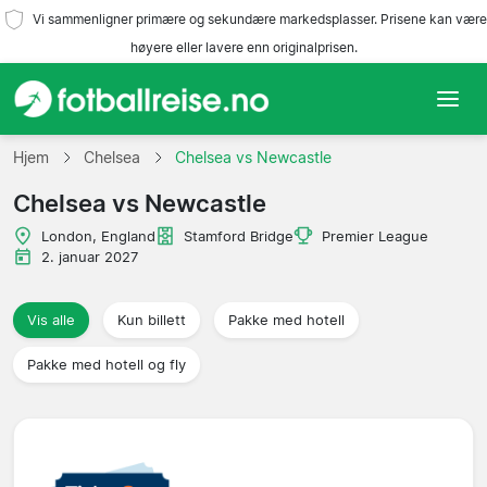
Vi sammenligner primære og sekundære markedsplasser. Prisene kan være
høyere eller lavere enn originalprisen.
Hjem
Hjem
Chelsea
Chelsea vs Newcastle
Chelsea vs Newcastle
Lag
London, England
Stamford Bridge
Premier League
Ligaer
2. januar 2027
Reisebyråer
Vis alle
Kun billett
Pakke med hotell
Pakke med hotell og fly