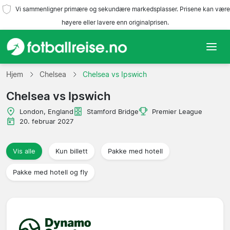
Vi sammenligner primære og sekundære markedsplasser. Prisene kan være
høyere eller lavere enn originalprisen.
Hjem
Hjem
Chelsea
Chelsea vs Ipswich
Chelsea vs Ipswich
Lag
London, England
Stamford Bridge
Premier League
Ligaer
20. februar 2027
Reisebyråer
Vis alle
Kun billett
Pakke med hotell
Pakke med hotell og fly