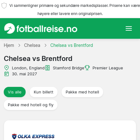
Vi sammenligner primære og sekundære markedsplasser. Prisene kan være
høyere eller lavere enn originalprisen.
Hjem
Hjem
Chelsea
Chelsea vs Brentford
Chelsea vs Brentford
Lag
London, England
Stamford Bridge
Premier League
Ligaer
30. mai 2027
Reisebyråer
Vis alle
Kun billett
Pakke med hotell
Pakke med hotell og fly