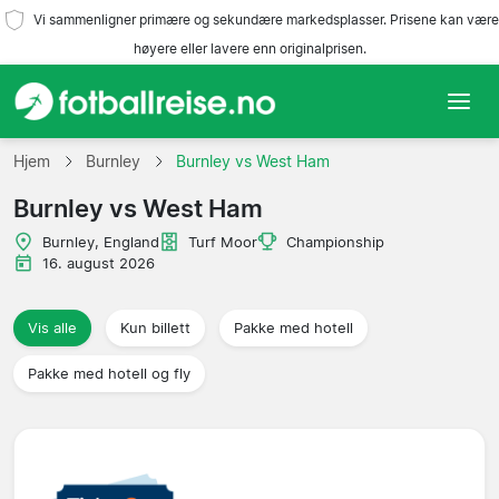
Vi sammenligner primære og sekundære markedsplasser. Prisene kan være
høyere eller lavere enn originalprisen.
Hjem
Hjem
Burnley
Burnley vs West Ham
Burnley vs West Ham
Lag
Burnley, England
Turf Moor
Championship
Ligaer
16. august 2026
Reisebyråer
Vis alle
Kun billett
Pakke med hotell
Pakke med hotell og fly