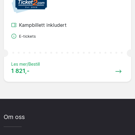
Kampbillett inkludert
E-tickets
Les mer/Bestill
1 821,-
Om oss