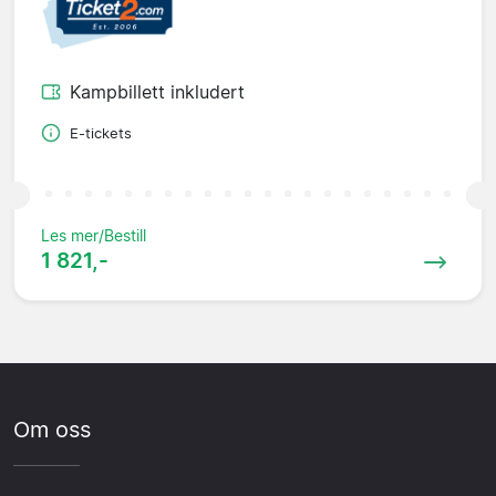
Kampbillett inkludert
E-tickets
Les mer/Bestill
1 821,-
Om oss