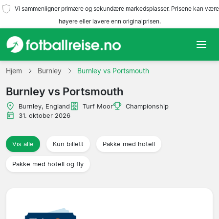
Vi sammenligner primære og sekundære markedsplasser. Prisene kan være
høyere eller lavere enn originalprisen.
Hjem
Hjem
Burnley
Burnley vs Portsmouth
Burnley vs Portsmouth
Lag
Burnley, England
Turf Moor
Championship
Ligaer
31. oktober 2026
Reisebyråer
Vis alle
Kun billett
Pakke med hotell
Pakke med hotell og fly