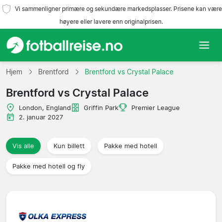
Vi sammenligner primære og sekundære markedsplasser. Prisene kan være
høyere eller lavere enn originalprisen.
Hjem
Hjem
Brentford
Brentford vs Crystal Palace
Brentford vs Crystal Palace
Lag
London, England
Griffin Park
Premier League
Ligaer
2. januar 2027
Reisebyråer
Vis alle
Kun billett
Pakke med hotell
Pakke med hotell og fly