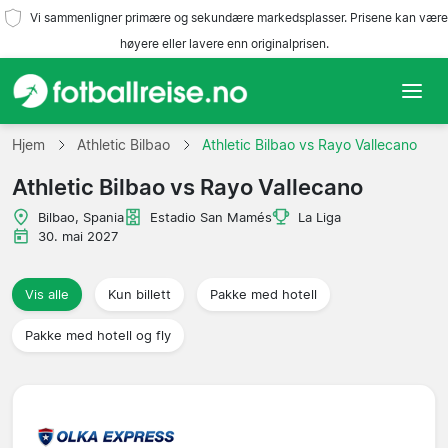
Vi sammenligner primære og sekundære markedsplasser. Prisene kan være
høyere eller lavere enn originalprisen.
Hjem
Hjem
Athletic Bilbao
Athletic Bilbao vs Rayo Vallecano
Athletic Bilbao vs Rayo Vallecano
Lag
Bilbao, Spania
Estadio San Mamés
La Liga
Ligaer
30. mai 2027
Reisebyråer
Vis alle
Kun billett
Pakke med hotell
Pakke med hotell og fly