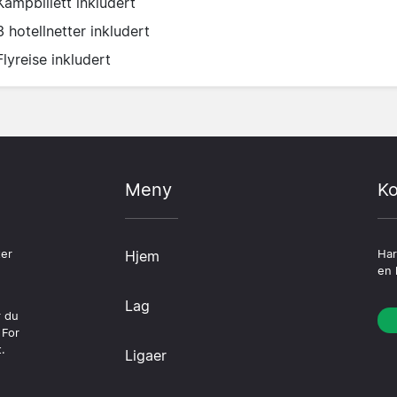
Kampbillett inkludert
3 hotellnetter inkludert
Flyreise inkludert
Meny
Ko
ter
Hjem
Har
en 
Lag
r du
 For
.
Ligaer